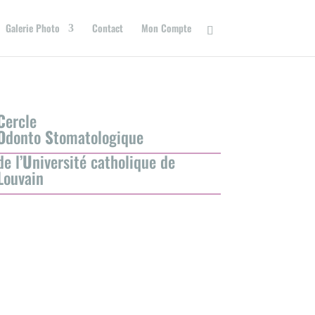
Galerie Photo
Contact
Mon Compte
C
ercle
O
donto
S
tomatologique
de l’
U
niversité catholique de
L
ouvain